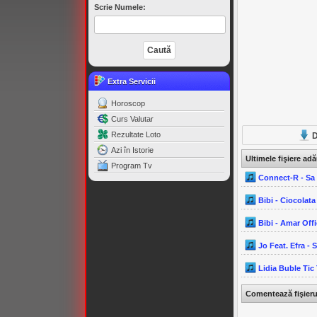
Scrie Numele:
Extra Servicii
Horoscop
Curs Valutar
Rezultate Loto
D
Azi în Istorie
Ultimele fişiere ad
Program Tv
Connect-R - Sa 
Bibi - Ciocolata
Bibi - Amar Off
Jo Feat. Efra - 
Lidia Buble Tic
Comentează fişier