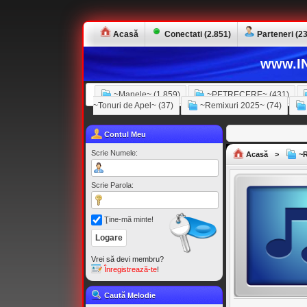
Acasă
Conectati (2.851)
Parteneri (23
www.IN
~Manele~ (1.859)
~PETRECERE~ (431)
~Tonuri de Apel~ (37)
~Remixuri 2025~ (74)
Contul Meu
Scrie Numele:
Acasă
>
~R
Scrie Parola:
Ţine-mă minte!
Vrei să devi membru?
Înregistrează-te
!
Caută Melodie