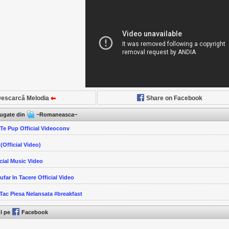
escarcă Melodia
Share on Facebook
ăugate din
~Romaneasca~
Te Pup Official Videoconv
 (Official Video)
icial Music Video
Sufar In Tacere Official Video
 Tac Piesa Nelansata #breakfast
ul pe
Facebook