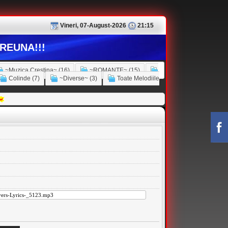
Vineri, 07-August-2026
21:15
REUNA!!!
~Muzica Crestina~ (16)
~ROMANTE~ (15)
Colinde (7)
~Diverse~ (3)
Toate Melodiile