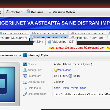
)
Contact
Reclamă
Versiune Mobilă
GERII.NET VA ASTEAPTA SA NE DISTRAM IMP
~STRAINA~ (203)
~House Music~ (376)
~Bass Music D~ (47)
~Cereri Muzica~ (7)
~Romaneasca~ (402)
~Hip-Hop-Rap~ (106)
(4.324)
Videoclipuri (23)
Linkul tău aici. Cumpără Reclamă aici!
omaneasca~
>
Informaţii Fişier
Numele:
Andia - Ultimul Revers ( Lyrics )
Adăugat de:
MariaMaria
La data de:
20-Iul-2025
08:48
Descărcat de:
1.840 ori
Listă taguri:
andia
,
ultimul
,
revers
,
lyrics
Link către fişier: