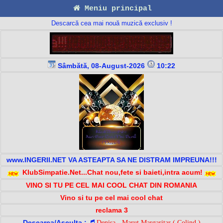
Meniu principal
Descarcă cea mai nouă muzică exclusiv !
Sâmbătă, 08-August-2026
10:22
www.INGERII.NET VA ASTEAPTA SA NE DISTRAM IMPREUNA!!!
KlubSimpatie.Net...Chat nou,fete si baieti,intra acum!
VINO SI TU PE CEL MAI COOL CHAT DIN ROMANIA
Vino si tu pe cel mai cool chat
reclama 3
Descarca/Asculta :
Denisa - Marut Margaritar ( Colind )