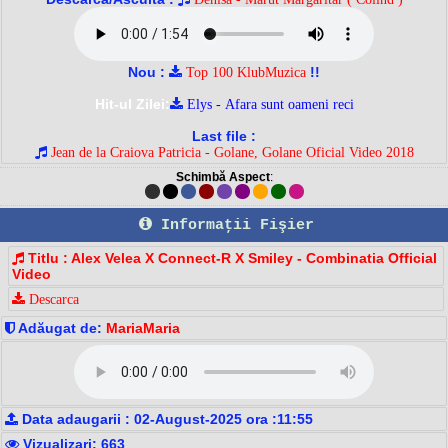
Nou :
!!
Top 100 KlubMuzica
Hit-ul Zilei:
Elys - Afara sunt oameni reci
Last file :
Jean de la Craiova Patricia - Golane, Golane Oficial Video 2018
Schimbă Aspect
:
Informaţii Fişier
Titlu : Alex Velea X Connect-R X Smiley - Combinatia Official
Video
Descarca
Adăugat de:
MariaMaria
Data adaugarii : 02-August-2025 ora :11:55
Vizualizari: 663