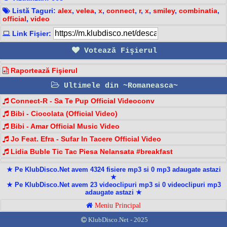
Listă Taguri:
alex
,
velea
,
x
,
connect
,
r
,
x
,
smiley
,
combinatia
,
official
,
video
Link Fişier:
Votează Fişierul
Raportează Fişierul
Ultimele din ~Romaneasca~
Connect-R - Sa Te Pup Official Videoconv
Bibi - Ciocolata (Official Video)
Bibi - Amar Official Music Video
Jo Feat. Efra - Sufar In Tacere Official Video
Lidia Buble Tic Tac Piesa Nelansata #breakfast
★ Pe KlubDisco.Net avem 4324 fisiere mp3 si 0 mp3 adaugate astazi
★
★ Pe KlubDisco.Net avem 23 videoclipuri mp3 si 0 videoclipuri mp3
adaugate astazi ★
Meniu Principal
KlubDisco.Net - 2025