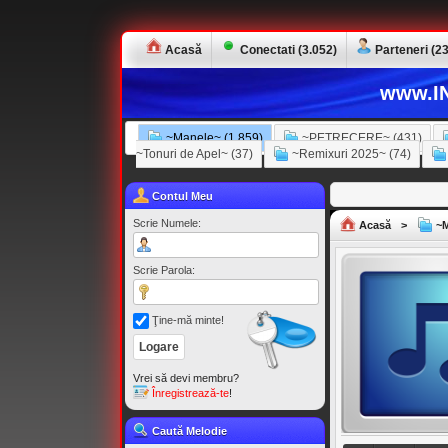
Acasă
Conectati (3.052)
Parteneri (23
www.IN
~Manele~ (1.859)
~PETRECERE~ (431)
~Tonuri de Apel~ (37)
~Remixuri 2025~ (74)
Contul Meu
Scrie Numele:
Acasă
>
~M
Scrie Parola:
Ţine-mă minte!
Vrei să devi membru?
Înregistrează-te
!
Caută Melodie