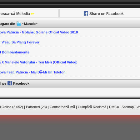
escarcă Melodia
Share on Facebook
ăugate din
~Manele~
ova Patricia - Golane, Golane Oficial Video 2018
u Vreau Sa Plang Forever
-I Bombardamente
 X Manelele Viitorului - Teri Meri (Official Video)
ova Feat. Patricia - Mai Dă-Mi Un Telefon
ul pe
Facebook
 Online (3.052)
|
Parteneri (23)
|
Contactează-mă
|
Cumpără Reclamă
|
DMCA
|
Sitemap
|
Ve