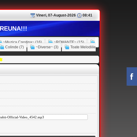
Vineri, 07-August-2026
08:41
REUNA!!!
~Muzica Crestina~ (16)
~ROMANTE~ (15)
Colinde (7)
~Diverse~ (3)
Toate Melodiile