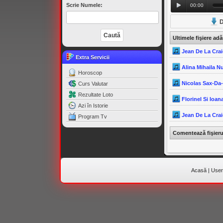
Scrie Numele:
00:00
D
Ultimele fişiere ad
Jean De La Crai
Extra Servicii
Alina Mihaila N
Horoscop
Nicolas Sax-Da
Curs Valutar
Rezultate Loto
Florinel Si Ioana
Azi în Istorie
Jean De La Crai
Program Tv
Comentează fişier
Acasă
|
Useri