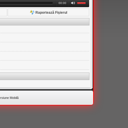
00:00
Raportează Fişierul
rsiune Mobilă