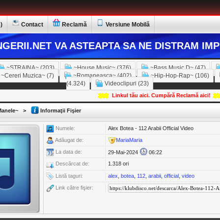
)
Contact
Reclamă
Versiune Mobilă
GERII.NET VA ASTEAPTA SA NE DISTRAM IMP
~STRAINA~ (203)
~House Music~ (376)
~Bass Music D~ (47)
~Cereri Muzica~ (7)
~Romaneasca~ (402)
~Hip-Hop-Rap~ (106)
(4.324)
Videoclipuri (23)
Linkul tău aici. Cumpără Reclamă aici!
anele~
>
Informaţii Fişier
Numele:
Alex Botea - 112 Arabii Official Video
Adăugat de:
MariaMaria
La data de:
29-Mai-2024
06:22
Descărcat de:
1.318 ori
Listă taguri:
alex
,
botea
,
112
,
arabii
,
official
,
video
Link către fişier: