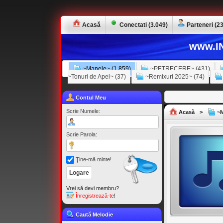
Acasă
Conectati (3.049)
Parteneri (23
www.IN
~Manele~ (1.859)
~PETRECERE~ (431)
~Tonuri de Apel~ (37)
~Remixuri 2025~ (74)
Contul Meu
Scrie Numele:
Acasă
>
~M
Scrie Parola:
Ţine-mă minte!
Vrei să devi membru?
Înregistrează-te
!
Caută Melodie