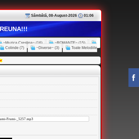
Sâmbâtă, 08-August-2026
01:06
REUNA!!!
~Muzica Crestina~ (16)
~ROMANTE~ (15)
Colinde (7)
~Diverse~ (3)
Toate Melodiile