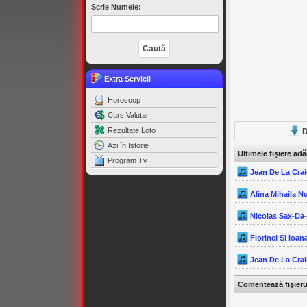
Scrie Numele:
Extra Servicii
Horoscop
Curs Valutar
Rezultate Loto
D
Azi în Istorie
Ultimele fişiere ad
Program Tv
Jean De La Crai
Alina Mihaila N
Nicolas Sax-Da
Florinel Si Ioana
Jean De La Crai
Comentează fişier