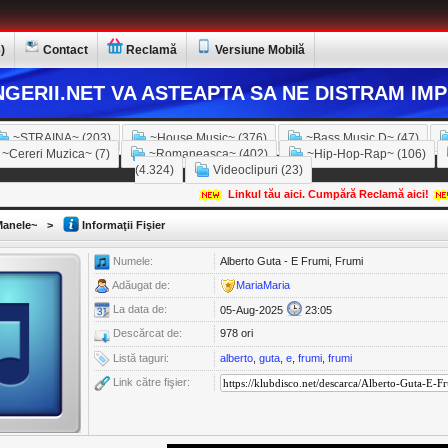
)
Contact
Reclamă
Versiune Mobilă
GERII.NET VA ASTEAPTA SA NE DISTRAM IMP
~STRAINA~ (203)
~House Music~ (376)
~Bass Music D~ (47)
~Cereri Muzica~ (7)
~Romaneasca~ (402)
~Hip-Hop-Rap~ (106)
(4.324)
Videoclipuri (23)
Linkul tău aici. Cumpără Reclamă aici!
anele~
>
Informaţii Fişier
Numele:
Alberto Guta - E Frumi, Frumi
Adăugat de:
MariaMaria
La data de:
05-Aug-2025
23:05
Descărcat de:
978 ori
Listă taguri:
alberto
,
guta
,
e
,
frumi
,
frumi
Link către fişier: