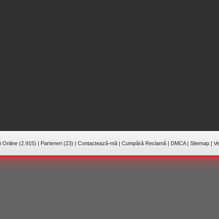
 Online (2.915)
|
Parteneri (23)
|
Contactează-mă
|
Cumpără Reclamă
|
DMCA
|
Sitemap
|
Ve