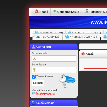
Acasă
Conectati (2.915)
Parteneri (23
www.IN
~Manele~ (1.859)
~PETRECERE~ (431)
~Tonuri de Apel~ (37)
~Remixuri 2025~ (74)
Contul Meu
Scrie Numele:
Acasă
Scrie Parola:
Ţine-mă minte!
Vrei să devi membru?
Înregistrează-te
!
Caută Melodie