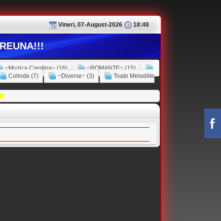
Vineri, 07-August-2026
18:48
REUNA!!!
~Muzica Crestina~ (16)
~ROMANTE~ (15)
Colinde (7)
~Diverse~ (3)
Toate Melodiile