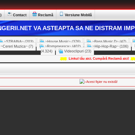
)
Contact
Reclamă
Versiune Mobilă
GERII.NET VA ASTEAPTA SA NE DISTRAM IMP
~STRAINA~ (203)
~House Music~ (376)
~Bass Music D~ (47)
~Cereri Muzica~ (7)
~Romaneasca~ (402)
~Hip-Hop-Rap~ (106)
(4.324)
Videoclipuri (23)
Linkul tău aici. Cumpără Reclamă aici!
Acest fişier nu există!