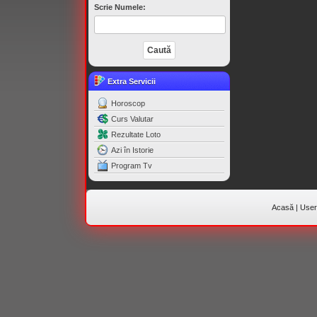
Scrie Numele:
Extra Servicii
Horoscop
Curs Valutar
Rezultate Loto
Azi în Istorie
Program Tv
Acasă
|
Useri