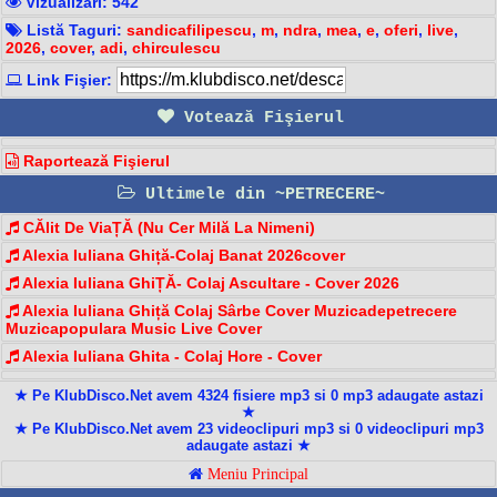
Vizualizari: 542
Listă Taguri:
sandicafilipescu
,
m
,
ndra
,
mea
,
e
,
oferi
,
live
,
2026
,
cover
,
adi
,
chirculescu
Link Fişier:
Votează Fişierul
Raportează Fişierul
Ultimele din ~PETRECERE~
CĂlit De ViaȚĂ (Nu Cer Milă La Nimeni)
Alexia Iuliana Ghiță-Colaj Banat 2026cover
Alexia Iuliana GhiȚĂ- Colaj Ascultare - Cover 2026
Alexia Iuliana Ghiță Colaj Sârbe Cover Muzicadepetrecere
Muzicapopulara Music Live Cover
Alexia Iuliana Ghita - Colaj Hore - Cover
★ Pe KlubDisco.Net avem 4324 fisiere mp3 si 0 mp3 adaugate astazi
★
★ Pe KlubDisco.Net avem 23 videoclipuri mp3 si 0 videoclipuri mp3
adaugate astazi ★
Meniu Principal