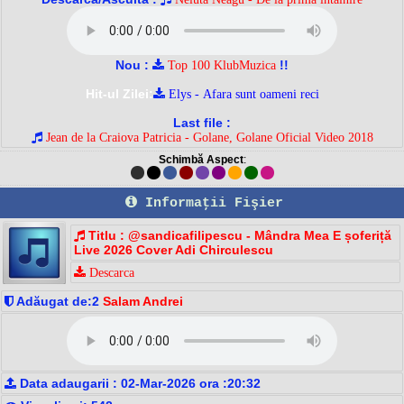
Nou :
!!
Top 100 KlubMuzica
Hit-ul Zilei:
Elys - Afara sunt oameni reci
Last file :
Jean de la Craiova Patricia - Golane, Golane Oficial Video 2018
Schimbă Aspect
:
Informaţii Fişier
Titlu : @sandicafilipescu - Mândra Mea E șoferiță
Live 2026 Cover Adi Chirculescu
Descarca
Adăugat de:2
Salam Andrei
Data adaugarii : 02-Mar-2026 ora :20:32