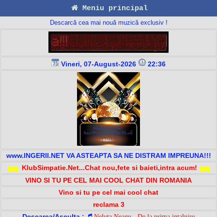
Meniu principal
Descarcă cea mai nouă muzică exclusiv !
Vineri, 07-August-2026
22:36
www.INGERII.NET VA ASTEAPTA SA NE DISTRAM IMPREUNA!!!
KlubSimpatie.Net...Chat nou,fete si baieti,intra acum!
VINO SI TU PE CEL MAI COOL CHAT DIN ROMANIA
Vino si tu pe cel mai cool chat
reclama 3
Descarca/Asculta :
Neluta Neagu - De la prima intalnire