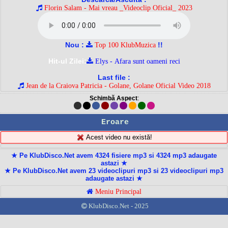
Florin Salam - Mai vreau _Videoclip Oficial_ 2023
Nou :
!!
Top 100 KlubMuzica
Hit-ul Zilei:
Elys - Afara sunt oameni reci
Last file :
Jean de la Craiova Patricia - Golane, Golane Oficial Video 2018
Schimbă Aspect
:
Eroare
Acest video nu există!
★ Pe KlubDisco.Net avem 4324 fisiere mp3 si 4324 mp3 adaugate
astazi ★
★ Pe KlubDisco.Net avem 23 videoclipuri mp3 si 23 videoclipuri mp3
adaugate astazi ★
Meniu Principal
KlubDisco.Net - 2025