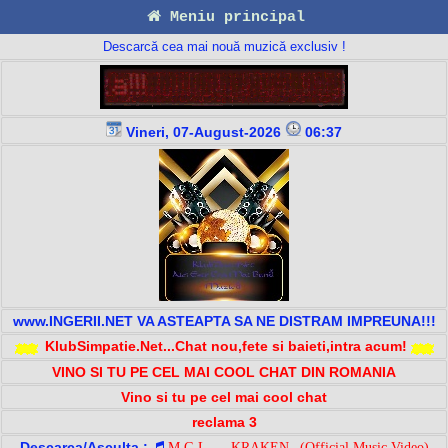
Meniu principal
Descarcă cea mai nouă muzică exclusiv !
Vineri, 07-August-2026
06:37
www.INGERII.NET VA ASTEAPTA SA NE DISTRAM IMPREUNA!!!
KlubSimpatie.Net...Chat nou,fete si baieti,intra acum!
VINO SI TU PE CEL MAI COOL CHAT DIN ROMANIA
Vino si tu pe cel mai cool chat
reclama 3
Descarca/Asculta :
M.G.L. - _KRAKEN_ (Official Music Video)