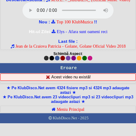
Nou :
!!
Top 100 KlubMuzica
Hit-ul Zilei:
Elys - Afara sunt oameni reci
Last file :
Jean de la Craiova Patricia - Golane, Golane Oficial Video 2018
Schimbă Aspect
:
Eroare
Acest video nu există!
★ Pe KlubDisco.Net avem 4324 fisiere mp3 si 4324 mp3 adaugate
astazi ★
★ Pe KlubDisco.Net avem 23 videoclipuri mp3 si 23 videoclipuri mp3
adaugate astazi ★
Meniu Principal
KlubDisco.Net - 2025