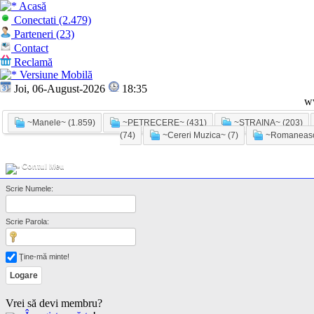
Acasă
Conectati (2.479)
Parteneri (23)
Contact
Reclamă
Versiune Mobilă
Joi, 06-August-2026
18:35
w
~Manele~ (1.859)
~PETRECERE~ (431)
~STRAINA~ (203)
(74)
~Cereri Muzica~ (7)
~Romaneasc
Contul Meu
Scrie Numele:
Scrie Parola:
Ţine-mă minte!
Vrei să devi membru?