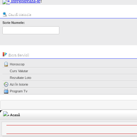
Înregistrează-te
!
Caută Melodie
Scrie Numele:
Extra Servicii
Horoscop
Curs Valutar
Rezultate Loto
Azi în Istorie
Program Tv
Acasă