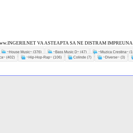
ww.INGERII.NET VA ASTEAPTA SA NE DISTRAM IMPREUNA!
~House Music~ (376)
~Bass Music D~ (47)
~Muzica Crestina~ (1
a~ (402)
~Hip-Hop-Rap~ (106)
Colinde (7)
~Diverse~ (3)