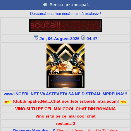
Meniu principal
Descarcă cea mai nouă muzică exclusiv !
Joi, 06-August-2026
04:47
www.INGERII.NET VA ASTEAPTA SA NE DISTRAM IMPREUNA!!!
KlubSimpatie.Net...Chat nou,fete si baieti,intra acum!
VINO SI TU PE CEL MAI COOL CHAT DIN ROMANIA
Vino si tu pe cel mai cool chat
reclama 3
Descarca/Asculta :
Florinel si Ioana - Alo Alo Te Iubesc