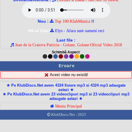
Nou :
!!
Top 100 KlubMuzica
Hit-ul Zilei:
Elys - Afara sunt oameni reci
Last file :
Jean de la Craiova Patricia - Golane, Golane Oficial Video 2018
Schimbă Aspect
:
Eroare
Acest video nu există!
★ Pe KlubDisco.Net avem 4324 fisiere mp3 si 4324 mp3 adaugate
astazi ★
★ Pe KlubDisco.Net avem 23 videoclipuri mp3 si 23 videoclipuri mp3
adaugate astazi ★
Meniu Principal
KlubDisco.Net - 2025