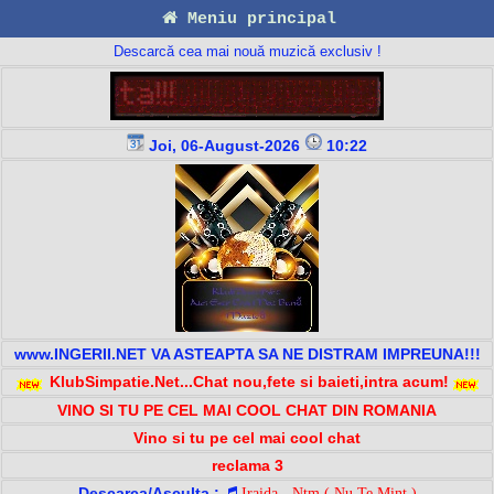
Meniu principal
Descarcă cea mai nouă muzică exclusiv !
Joi, 06-August-2026
10:22
www.INGERII.NET VA ASTEAPTA SA NE DISTRAM IMPREUNA!!!
KlubSimpatie.Net...Chat nou,fete si baieti,intra acum!
VINO SI TU PE CEL MAI COOL CHAT DIN ROMANIA
Vino si tu pe cel mai cool chat
reclama 3
Descarca/Asculta :
Iraida - Ntm ( Nu Te Mint )