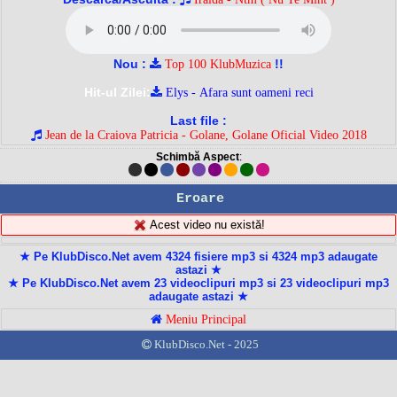
Nou :
!!
Top 100 KlubMuzica
Hit-ul Zilei:
Elys - Afara sunt oameni reci
Last file :
Jean de la Craiova Patricia - Golane, Golane Oficial Video 2018
Schimbă Aspect
:
Eroare
Acest video nu există!
★ Pe KlubDisco.Net avem 4324 fisiere mp3 si 4324 mp3 adaugate
astazi ★
★ Pe KlubDisco.Net avem 23 videoclipuri mp3 si 23 videoclipuri mp3
adaugate astazi ★
Meniu Principal
KlubDisco.Net - 2025