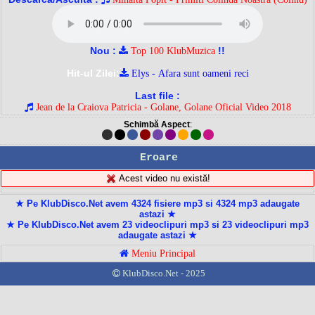
Nou :
!!
Top 100 KlubMuzica
Hit-ul Zilei:
Elys - Afara sunt oameni reci
Last file :
Jean de la Craiova Patricia - Golane, Golane Oficial Video 2018
Schimbă Aspect
:
Eroare
Acest video nu există!
★ Pe KlubDisco.Net avem 4324 fisiere mp3 si 4324 mp3 adaugate
astazi ★
★ Pe KlubDisco.Net avem 23 videoclipuri mp3 si 23 videoclipuri mp3
adaugate astazi ★
Meniu Principal
KlubDisco.Net - 2025