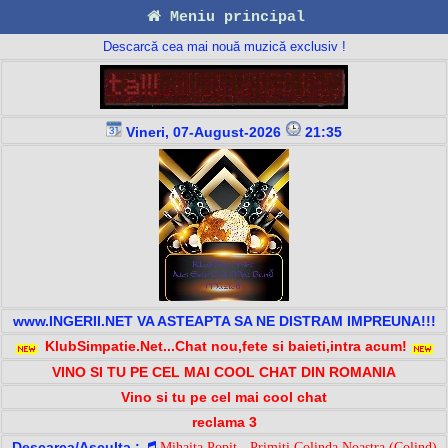
Meniu principal
Descarcă cea mai nouă muzică exclusiv !
Vineri, 07-August-2026
21:35
www.INGERII.NET VA ASTEAPTA SA NE DISTRAM IMPREUNA!!!
KlubSimpatie.Net...Chat nou,fete si baieti,intra acum!
VINO SI TU PE CEL MAI COOL CHAT DIN ROMANIA
Vino si tu pe cel mai cool chat
reclama 3
Descarca/Asculta :
Mihaita Popit - Primiti Colinda Noastra (Colind)