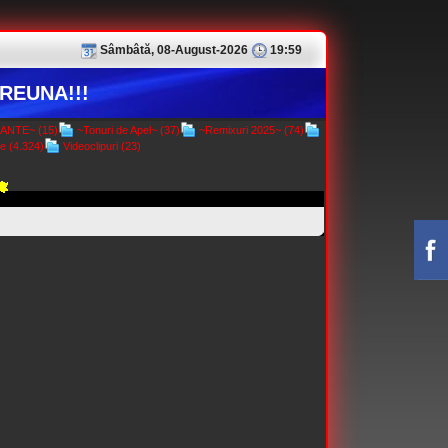
Sâmbâtă, 08-August-2026
19:59
REUNA!!!
NTE~ (15)
~Tonuri de Apel~ (37)
~Remixuri 2025~ (74)
e (4.324)
Videoclipuri (23)