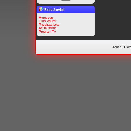
Extra Servicii
Horoscop
Curs Valutar
Rezultate Loto
Azi în Istorie
Program Tv
Acasă
|
Useri