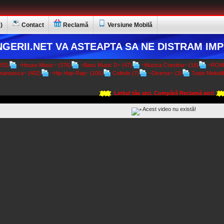
)
Contact
Reclamă
Versiune Mobilă
GERII.NET VA ASTEAPTA SA NE DISTRAM IMP
03)
~House Music~ (376)
~Bass Music D~ (47)
~Muzica Crestina~ (16)
~ROMA
aneasca~ (402)
~Hip-Hop-Rap~ (106)
Colinde (7)
~Diverse~ (3)
Toate Melodiil
Linkul tău aici. Cumpără Reclamă aici!
Acest video nu există!