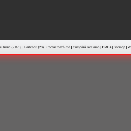
 Online (2.073)
|
Parteneri (23)
|
Contactează-mă
|
Cumpără Reclamă
|
DMCA
|
Sitemap
|
Ve