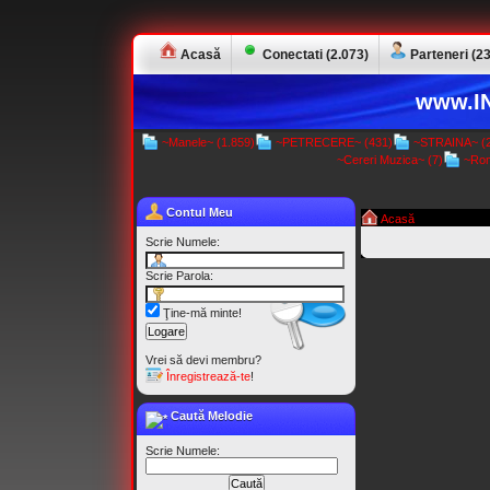
Acasă
Conectati (2.073)
Parteneri (23
www.IN
~Manele~ (1.859)
~PETRECERE~ (431)
~STRAINA~ (2
~Cereri Muzica~ (7)
~Rom
Contul Meu
Acasă
Scrie Numele:
Scrie Parola:
Ţine-mă minte!
Vrei să devi membru?
Înregistrează-te
!
Caută Melodie
Scrie Numele: