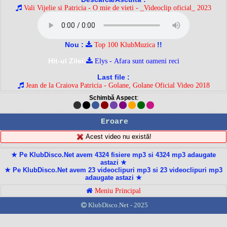
Vali Vijelie si Patricia - O mie de vieti - _Videoclip oficial_ 2023
Nou :
!!
Top 100 KlubMuzica
Hit-ul Zilei:
Elys - Afara sunt oameni reci
Last file :
Jean de la Craiova Patricia - Golane, Golane Oficial Video 2018
Schimbă Aspect
:
Eroare
Acest video nu există!
★ Pe KlubDisco.Net avem 4324 fisiere mp3 si 4324 mp3 adaugate
astazi ★
★ Pe KlubDisco.Net avem 23 videoclipuri mp3 si 23 videoclipuri mp3
adaugate astazi ★
Meniu Principal
KlubDisco.Net - 2025