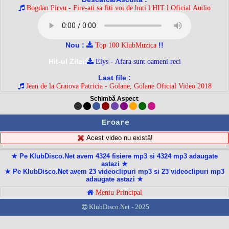
Bogdan Pirvu - Fire-ati sa fiti voi de hoti l HIT l Oficial Audio
Nou :
!!
Top 100 KlubMuzica
Hit-ul Zilei:
Elys - Afara sunt oameni reci
Last file :
Jean de la Craiova Patricia - Golane, Golane Oficial Video 2018
Schimbă Aspect
:
Eroare
Acest video nu există!
★ Pe KlubDisco.Net avem 4324 fisiere mp3 si 4324 mp3 adaugate
astazi ★
★ Pe KlubDisco.Net avem 23 videoclipuri mp3 si 23 videoclipuri mp3
adaugate astazi ★
Meniu Principal
KlubDisco.Net - 2025