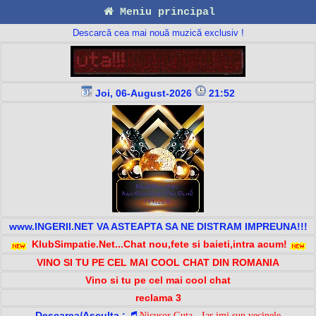
Meniu principal
Descarcă cea mai nouă muzică exclusiv !
Joi, 06-August-2026
21:52
www.INGERII.NET VA ASTEAPTA SA NE DISTRAM IMPREUNA!!!
KlubSimpatie.Net...Chat nou,fete si baieti,intra acum!
VINO SI TU PE CEL MAI COOL CHAT DIN ROMANIA
Vino si tu pe cel mai cool chat
reclama 3
Descarca/Asculta :
Nicusor Guta - Iar imi sun vecinele