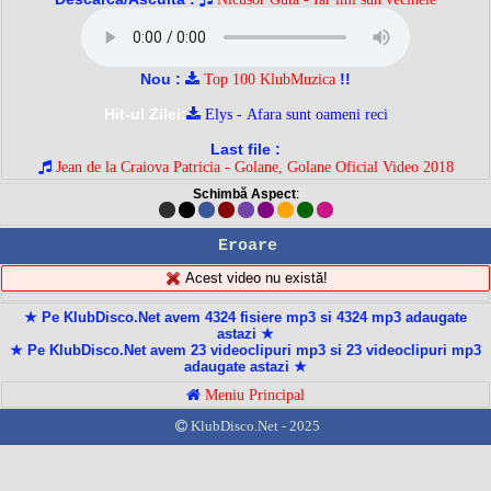
Nou :
!!
Top 100 KlubMuzica
Hit-ul Zilei:
Elys - Afara sunt oameni reci
Last file :
Jean de la Craiova Patricia - Golane, Golane Oficial Video 2018
Schimbă Aspect
:
Eroare
Acest video nu există!
★ Pe KlubDisco.Net avem 4324 fisiere mp3 si 4324 mp3 adaugate
astazi ★
★ Pe KlubDisco.Net avem 23 videoclipuri mp3 si 23 videoclipuri mp3
adaugate astazi ★
Meniu Principal
KlubDisco.Net - 2025