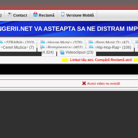
)
Contact
Reclamă
Versiune Mobilă
GERII.NET VA ASTEAPTA SA NE DISTRAM IMP
~STRAINA~ (203)
~House Music~ (376)
~Bass Music D~ (47)
~Cereri Muzica~ (7)
~Romaneasca~ (402)
~Hip-Hop-Rap~ (106)
(4.324)
Videoclipuri (23)
Linkul tău aici. Cumpără Reclamă aici!
Acest video nu există!