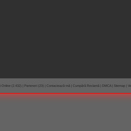
 Online (2.432)
|
Parteneri (23)
|
Contactează-mă
|
Cumpără Reclamă
|
DMCA
|
Sitemap
|
Ve