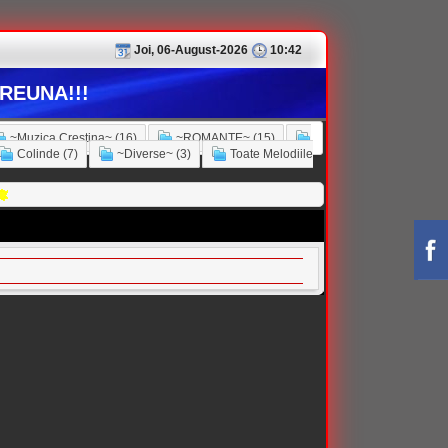
Joi, 06-August-2026
10:42
REUNA!!!
~Muzica Crestina~ (16)
~ROMANTE~ (15)
Colinde (7)
~Diverse~ (3)
Toate Melodiile