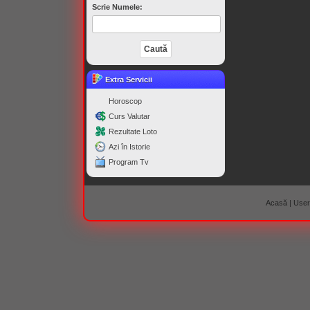
Scrie Numele:
Extra Servicii
Horoscop
Curs Valutar
Rezultate Loto
Azi în Istorie
Program Tv
Acasă
|
Useri