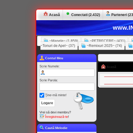
Acasă
Conectati (2.432)
Parteneri (23
www.IN
~Manele~ (1.859)
~PETRECERE~ (431)
~Tonuri de Apel~ (37)
~Remixuri 2025~ (74)
Contul Meu
Scrie Numele:
Acasă
Scrie Parola:
Ţine-mă minte!
Vrei să devi membru?
Înregistrează-te
!
Caută Melodie