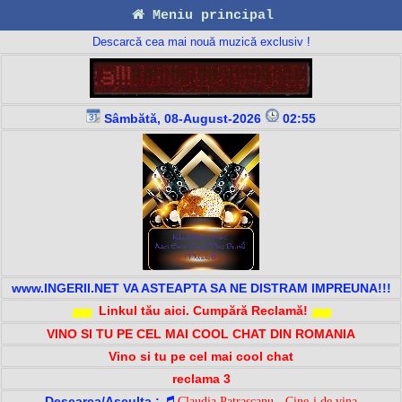
Meniu principal
Descarcă cea mai nouă muzică exclusiv !
Sâmbătă, 08-August-2026
02:55
www.INGERII.NET VA ASTEAPTA SA NE DISTRAM IMPREUNA!!!
Linkul tău aici. Cumpără Reclamă!
VINO SI TU PE CEL MAI COOL CHAT DIN ROMANIA
Vino si tu pe cel mai cool chat
reclama 3
Descarca/Asculta :
Claudia Patrascanu - Cine-i de vina