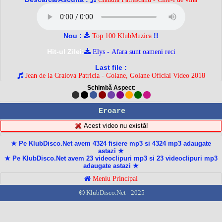
Nou :
!!
Top 100 KlubMuzica
Hit-ul Zilei:
Elys - Afara sunt oameni reci
Last file :
Jean de la Craiova Patricia - Golane, Golane Oficial Video 2018
Schimbă Aspect
:
Eroare
Acest video nu există!
★ Pe KlubDisco.Net avem 4324 fisiere mp3 si 4324 mp3 adaugate
astazi ★
★ Pe KlubDisco.Net avem 23 videoclipuri mp3 si 23 videoclipuri mp3
adaugate astazi ★
Meniu Principal
KlubDisco.Net - 2025