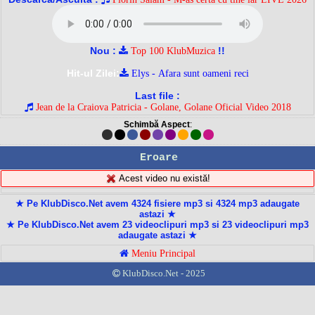
Nou :
!!
Top 100 KlubMuzica
Hit-ul Zilei:
Elys - Afara sunt oameni reci
Last file :
Jean de la Craiova Patricia - Golane, Golane Oficial Video 2018
Schimbă Aspect
:
Eroare
Acest video nu există!
★ Pe KlubDisco.Net avem 4324 fisiere mp3 si 4324 mp3 adaugate
astazi ★
★ Pe KlubDisco.Net avem 23 videoclipuri mp3 si 23 videoclipuri mp3
adaugate astazi ★
Meniu Principal
KlubDisco.Net - 2025