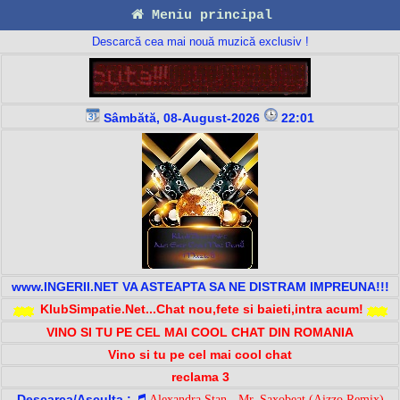
Meniu principal
Descarcă cea mai nouă muzică exclusiv !
Sâmbătă, 08-August-2026
22:01
www.INGERII.NET VA ASTEAPTA SA NE DISTRAM IMPREUNA!!!
KlubSimpatie.Net...Chat nou,fete si baieti,intra acum!
VINO SI TU PE CEL MAI COOL CHAT DIN ROMANIA
Vino si tu pe cel mai cool chat
reclama 3
Descarca/Asculta :
Alexandra Stan - Mr. Saxobeat (Aizzo Remix)