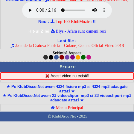
Nou :
!!
Top 100 KlubMuzica
Hit-ul Zilei:
Elys - Afara sunt oameni reci
Last file :
Jean de la Craiova Patricia - Golane, Golane Oficial Video 2018
Schimbă Aspect
:
Eroare
Acest video nu există!
★ Pe KlubDisco.Net avem 4324 fisiere mp3 si 4324 mp3 adaugate
astazi ★
★ Pe KlubDisco.Net avem 23 videoclipuri mp3 si 23 videoclipuri mp3
adaugate astazi ★
Meniu Principal
KlubDisco.Net - 2025