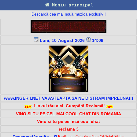
Meniu principal
Descarcă cea mai nouă muzică exclusiv !
Luni, 10-August-2026
14:08
www.INGERII.NET VA ASTEAPTA SA NE DISTRAM IMPREUNA!!!
Linkul tău aici. Cumpără Reclamă!
VINO SI TU PE CEL MAI COOL CHAT DIN ROMANIA
Vino si tu pe cel mai cool chat
reclama 3
Descarca/Asculta :
Emilian - Colț de pâine Official Video