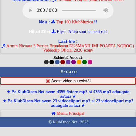
Nou :
!!
Top 100 KlubMuzica
Hit-ul Zilei:
Elys - Afara sunt oameni reci
Last file :
Armin Nicoara ? Petrica Brundeanu DUSMANII IMI POARTA NOROC (
Videoclip Oficial 2026 )conv
Schimbă Aspect
:
Eroare
Acest video nu există!
★ Pe KlubDisco.Net avem 4355 fisiere mp3 si 4355 mp3 adaugate
astazi ★
★ Pe KlubDisco.Net avem 23 videoclipuri mp3 si 23 videoclipuri mp3
adaugate astazi ★
Meniu Principal
KlubDisco.Net - 2025