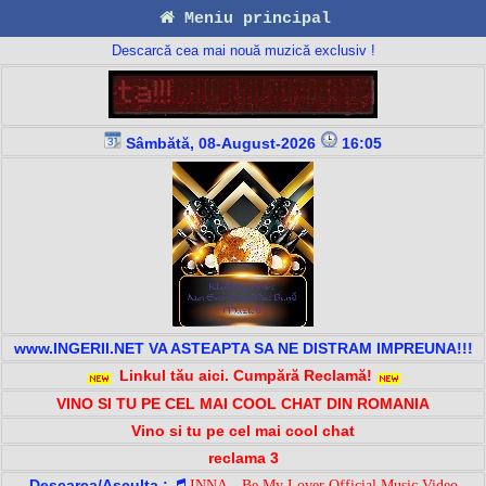
Meniu principal
Descarcă cea mai nouă muzică exclusiv !
Sâmbătă, 08-August-2026
16:05
www.INGERII.NET VA ASTEAPTA SA NE DISTRAM IMPREUNA!!!
Linkul tău aici. Cumpără Reclamă!
VINO SI TU PE CEL MAI COOL CHAT DIN ROMANIA
Vino si tu pe cel mai cool chat
reclama 3
Descarca/Asculta :
INNA - Be My Lover Official Music Video