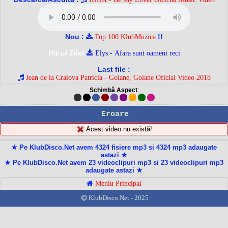
Nou :
!!
Top 100 KlubMuzica
Hit-ul Zilei:
Elys - Afara sunt oameni reci
Last file :
Jean de la Craiova Patricia - Golane, Golane Oficial Video 2018
Schimbă Aspect
:
Eroare
Acest video nu există!
★ Pe KlubDisco.Net avem 4324 fisiere mp3 si 4324 mp3 adaugate
astazi ★
★ Pe KlubDisco.Net avem 23 videoclipuri mp3 si 23 videoclipuri mp3
adaugate astazi ★
Meniu Principal
KlubDisco.Net - 2025