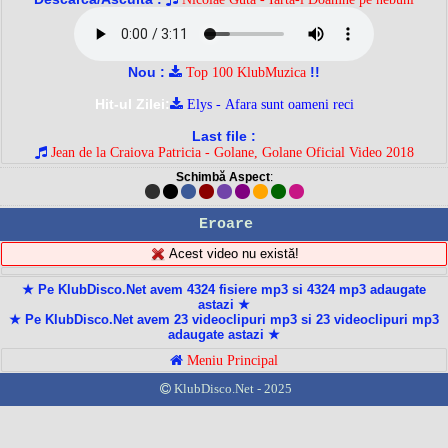
Nou :
!!
Top 100 KlubMuzica
Hit-ul Zilei:
Elys - Afara sunt oameni reci
Last file :
Jean de la Craiova Patricia - Golane, Golane Oficial Video 2018
Schimbă Aspect
:
Eroare
Acest video nu există!
★ Pe KlubDisco.Net avem 4324 fisiere mp3 si 4324 mp3 adaugate
astazi ★
★ Pe KlubDisco.Net avem 23 videoclipuri mp3 si 23 videoclipuri mp3
adaugate astazi ★
Meniu Principal
KlubDisco.Net - 2025