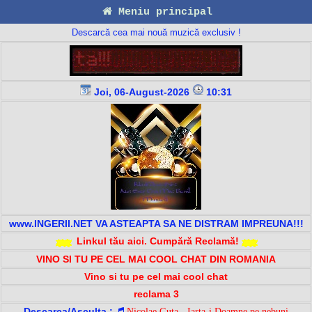
Meniu principal
Descarcă cea mai nouă muzică exclusiv !
Joi, 06-August-2026
10:31
www.INGERII.NET VA ASTEAPTA SA NE DISTRAM IMPREUNA!!!
Linkul tău aici. Cumpără Reclamă!
VINO SI TU PE CEL MAI COOL CHAT DIN ROMANIA
Vino si tu pe cel mai cool chat
reclama 3
Descarca/Asculta :
Nicolae Guta - Iarta-i Doamne pe nebuni