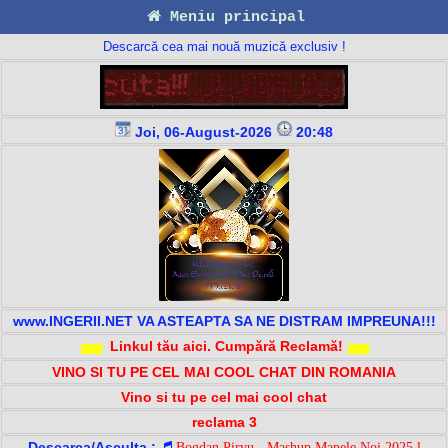
Meniu principal
Descarcă cea mai nouă muzică exclusiv !
Joi, 06-August-2026
20:48
www.INGERII.NET VA ASTEAPTA SA NE DISTRAM IMPREUNA!!!
Linkul tău aici. Cumpără Reclamă!
VINO SI TU PE CEL MAI COOL CHAT DIN ROMANIA
Vino si tu pe cel mai cool chat
reclama 3
Descarca/Asculta :
Bogdan Pirvu - Mashup Manele Noi 2025 l