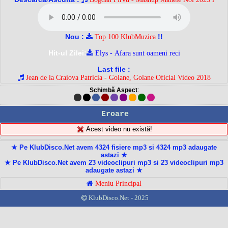
Nou :
!!
Top 100 KlubMuzica
Hit-ul Zilei:
Elys - Afara sunt oameni reci
Last file :
Jean de la Craiova Patricia - Golane, Golane Oficial Video 2018
Schimbă Aspect
:
Eroare
Acest video nu există!
★ Pe KlubDisco.Net avem 4324 fisiere mp3 si 4324 mp3 adaugate
astazi ★
★ Pe KlubDisco.Net avem 23 videoclipuri mp3 si 23 videoclipuri mp3
adaugate astazi ★
Meniu Principal
KlubDisco.Net - 2025