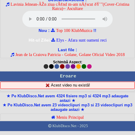
Lavinia Jelnean-ÃŽn ziua cÃ¢nd m-am nÄƒscut ðŸ’”(Cover-Cristina
Raicu)~ Ascultare
Nou :
!!
Top 100 KlubMuzica
Hit-ul Zilei:
Elys - Afara sunt oameni reci
Last file :
Jean de la Craiova Patricia - Golane, Golane Oficial Video 2018
Schimbă Aspect
:
Eroare
Acest video nu există!
★ Pe KlubDisco.Net avem 4324 fisiere mp3 si 4324 mp3 adaugate
astazi ★
★ Pe KlubDisco.Net avem 23 videoclipuri mp3 si 23 videoclipuri mp3
adaugate astazi ★
Meniu Principal
KlubDisco.Net - 2025