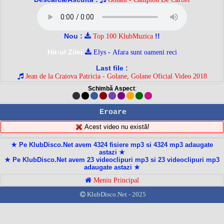
Nou :
!!
Top 100 KlubMuzica
Hit-ul Zilei:
Elys - Afara sunt oameni reci
Last file :
Jean de la Craiova Patricia - Golane, Golane Oficial Video 2018
Schimbă Aspect
:
Eroare
Acest video nu există!
★ Pe KlubDisco.Net avem 4324 fisiere mp3 si 4324 mp3 adaugate
astazi ★
★ Pe KlubDisco.Net avem 23 videoclipuri mp3 si 23 videoclipuri mp3
adaugate astazi ★
Meniu Principal
KlubDisco.Net - 2025