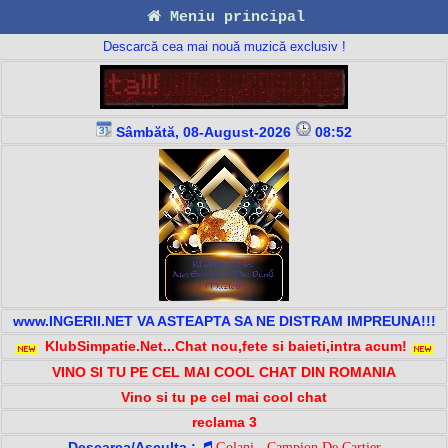
Meniu principal
Descarcă cea mai nouă muzică exclusiv !
Sâmbătă, 08-August-2026
08:52
www.INGERII.NET VA ASTEAPTA SA NE DISTRAM IMPREUNA!!!
KlubSimpatie.Net...Chat nou,fete si baieti,intra acum!
VINO SI TU PE CEL MAI COOL CHAT DIN ROMANIA
Vino si tu pe cel mai cool chat
reclama 3
Descarca/Asculta :
Golani - Campion De Cartier