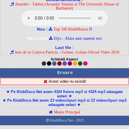
Amedeo - Tablou (Acoustic Session at The University House of
Bucharest)
Nou :
!!
Top 100 KlubMuzica
Hit-ul Zilei:
Elys - Afara sunt oameni reci
Last file :
Jean de la Craiova Patricia - Golane, Golane Oficial Video 2018
Schimbă Aspect
:
Eroare
Acest video nu există!
★ Pe KlubDisco.Net avem 4324 fisiere mp3 si 4324 mp3 adaugate
astazi ★
★ Pe KlubDisco.Net avem 23 videoclipuri mp3 si 23 videoclipuri mp3
adaugate astazi ★
Meniu Principal
KlubDisco.Net - 2025