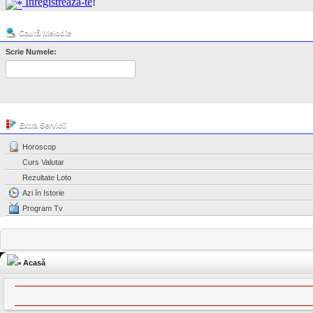
Înregistrează-te
!
Caută Melodie
Scrie Numele:
Extra Servicii
Horoscop
Curs Valutar
Rezultate Loto
Azi în Istorie
Program Tv
Acasă