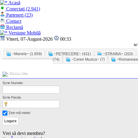
Acasă
Conectati (2.941)
Parteneri (23)
Contact
Reclamă
Versiune Mobilă
Vineri, 07-August-2026
00:33
w
~Manele~ (1.859)
~PETRECERE~ (431)
~STRAINA~ (203)
(74)
~Cereri Muzica~ (7)
~Romaneasc
Contul Meu
Scrie Numele:
Scrie Parola:
Ţine-mă minte!
Vrei să devi membru?