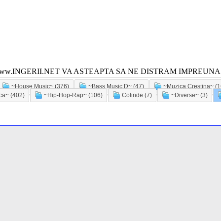
ww.INGERII.NET VA ASTEAPTA SA NE DISTRAM IMPREUNA!
~House Music~ (376)
~Bass Music D~ (47)
~Muzica Crestina~ (1
a~ (402)
~Hip-Hop-Rap~ (106)
Colinde (7)
~Diverse~ (3)