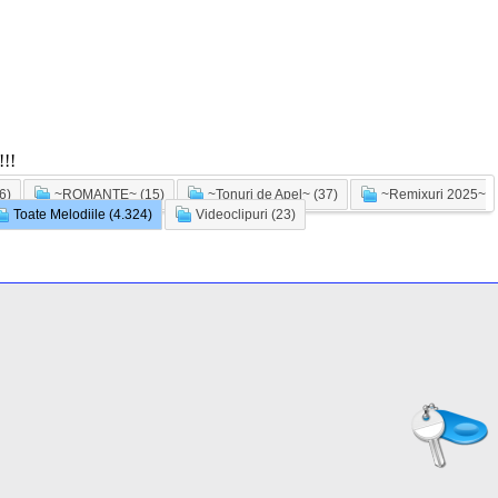
!!
6)
~ROMANTE~ (15)
~Tonuri de Apel~ (37)
~Remixuri 2025~
Toate Melodiile (4.324)
Videoclipuri (23)