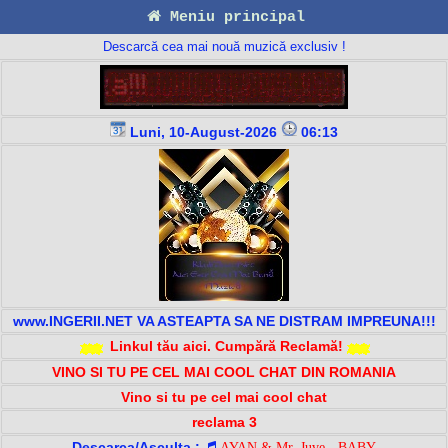
Meniu principal
Descarcă cea mai nouă muzică exclusiv !
Luni, 10-August-2026
06:13
www.INGERII.NET VA ASTEAPTA SA NE DISTRAM IMPREUNA!!!
Linkul tău aici. Cumpără Reclamă!
VINO SI TU PE CEL MAI COOL CHAT DIN ROMANIA
Vino si tu pe cel mai cool chat
reclama 3
Descarca/Asculta :
AYAN & Mr. Juve - BABY