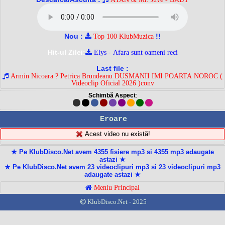
Nou :
!!
Top 100 KlubMuzica
Hit-ul Zilei:
Elys - Afara sunt oameni reci
Last file :
Armin Nicoara ? Petrica Brundeanu DUSMANII IMI POARTA NOROC (
Videoclip Oficial 2026 )conv
Schimbă Aspect
:
Eroare
Acest video nu există!
★ Pe KlubDisco.Net avem 4355 fisiere mp3 si 4355 mp3 adaugate
astazi ★
★ Pe KlubDisco.Net avem 23 videoclipuri mp3 si 23 videoclipuri mp3
adaugate astazi ★
Meniu Principal
KlubDisco.Net - 2025