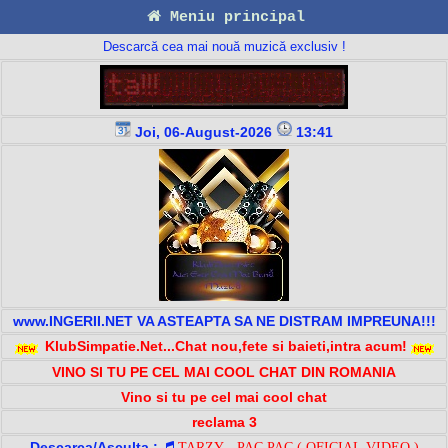
Meniu principal
Descarcă cea mai nouă muzică exclusiv !
Joi, 06-August-2026
13:41
www.INGERII.NET VA ASTEAPTA SA NE DISTRAM IMPREUNA!!!
KlubSimpatie.Net...Chat nou,fete si baieti,intra acum!
VINO SI TU PE CEL MAI COOL CHAT DIN ROMANIA
Vino si tu pe cel mai cool chat
reclama 3
Descarca/Asculta :
TARZY - PAC PAC ( OFICIAL VIDEO )