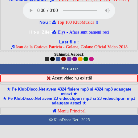
Nou :
!!
Top 100 KlubMuzica
Hit-ul Zilei:
Elys - Afara sunt oameni reci
Last file :
Jean de la Craiova Patricia - Golane, Golane Oficial Video 2018
Schimbă Aspect
:
Eroare
Acest video nu există!
★ Pe KlubDisco.Net avem 4324 fisiere mp3 si 4324 mp3 adaugate
astazi ★
★ Pe KlubDisco.Net avem 23 videoclipuri mp3 si 23 videoclipuri mp3
adaugate astazi ★
Meniu Principal
KlubDisco.Net - 2025