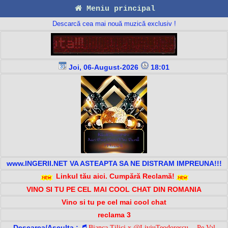
Meniu principal
Descarcă cea mai nouă muzică exclusiv !
Joi, 06-August-2026
18:01
www.INGERII.NET VA ASTEAPTA SA NE DISTRAM IMPREUNA!!!
Linkul tău aici. Cumpără Reclamă!
VINO SI TU PE CEL MAI COOL CHAT DIN ROMANIA
Vino si tu pe cel mai cool chat
reclama 3
Descarca/Asculta :
Bianca Tilici x @LiviuTeodorescu. - Pe Val