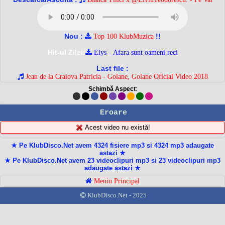
Nou :
!!
Top 100 KlubMuzica
Hit-ul Zilei:
Elys - Afara sunt oameni reci
Last file :
Jean de la Craiova Patricia - Golane, Golane Oficial Video 2018
Schimbă Aspect
:
Eroare
Acest video nu există!
★ Pe KlubDisco.Net avem 4324 fisiere mp3 si 4324 mp3 adaugate
astazi ★
★ Pe KlubDisco.Net avem 23 videoclipuri mp3 si 23 videoclipuri mp3
adaugate astazi ★
Meniu Principal
KlubDisco.Net - 2025