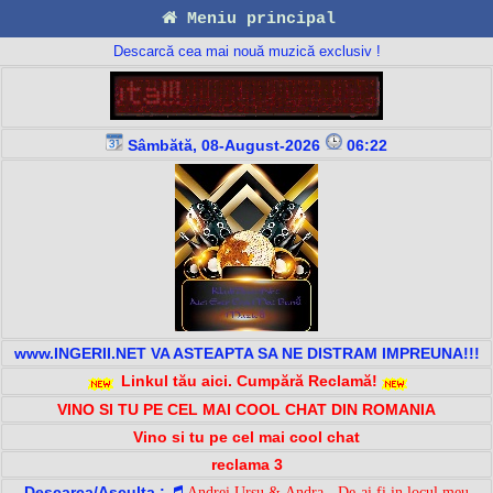
Meniu principal
Descarcă cea mai nouă muzică exclusiv !
Sâmbătă, 08-August-2026
06:22
www.INGERII.NET VA ASTEAPTA SA NE DISTRAM IMPREUNA!!!
Linkul tău aici. Cumpără Reclamă!
VINO SI TU PE CEL MAI COOL CHAT DIN ROMANIA
Vino si tu pe cel mai cool chat
reclama 3
Descarca/Asculta :
Andrei Ursu & Andra - De-ai fi in locul meu