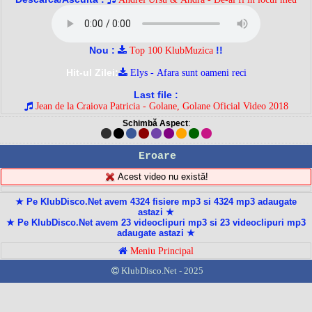
Nou :
!!
Top 100 KlubMuzica
Hit-ul Zilei:
Elys - Afara sunt oameni reci
Last file :
Jean de la Craiova Patricia - Golane, Golane Oficial Video 2018
Schimbă Aspect
:
Eroare
Acest video nu există!
★ Pe KlubDisco.Net avem 4324 fisiere mp3 si 4324 mp3 adaugate
astazi ★
★ Pe KlubDisco.Net avem 23 videoclipuri mp3 si 23 videoclipuri mp3
adaugate astazi ★
Meniu Principal
KlubDisco.Net - 2025