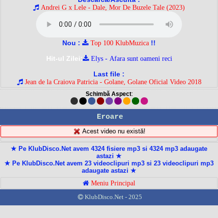
Andrei G x Lele - Dale, Mor De Buzele Tale (2023)
Nou :
!!
Top 100 KlubMuzica
Hit-ul Zilei:
Elys - Afara sunt oameni reci
Last file :
Jean de la Craiova Patricia - Golane, Golane Oficial Video 2018
Schimbă Aspect
:
Eroare
Acest video nu există!
★ Pe KlubDisco.Net avem 4324 fisiere mp3 si 4324 mp3 adaugate
astazi ★
★ Pe KlubDisco.Net avem 23 videoclipuri mp3 si 23 videoclipuri mp3
adaugate astazi ★
Meniu Principal
KlubDisco.Net - 2025