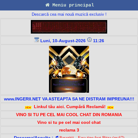
Meniu principal
Descarcă cea mai nouă muzică exclusiv !
Luni, 10-August-2026
11:26
www.INGERII.NET VA ASTEAPTA SA NE DISTRAM IMPREUNA!!!
Linkul tău aici. Cumpără Reclamă!
VINO SI TU PE CEL MAI COOL CHAT DIN ROMANIA
Vino si tu pe cel mai cool chat
reclama 3
Descarca/Asculta :
Parazitii - Fara tine feat Bitza (nr.67)