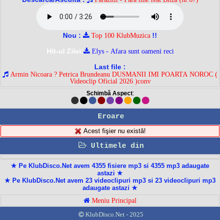
Nou :
!!
Top 100 KlubMuzica
Hit-ul Zilei:
Elys - Afara sunt oameni reci
Last file :
Armin Nicoara ? Petrica Brundeanu DUSMANII IMI POARTA NOROC (
Videoclip Oficial 2026 )conv
Schimbă Aspect
:
Eroare
Acest fişier nu există!
Ultimele din
★ Pe KlubDisco.Net avem 4355 fisiere mp3 si 4355 mp3 adaugate
astazi ★
★ Pe KlubDisco.Net avem 23 videoclipuri mp3 si 23 videoclipuri mp3
adaugate astazi ★
Meniu Principal
KlubDisco.Net - 2025