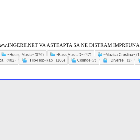
ww.INGERII.NET VA ASTEAPTA SA NE DISTRAM IMPREUNA!
~House Music~ (376)
~Bass Music D~ (47)
~Muzica Crestina~ (1
a~ (402)
~Hip-Hop-Rap~ (106)
Colinde (7)
~Diverse~ (3)