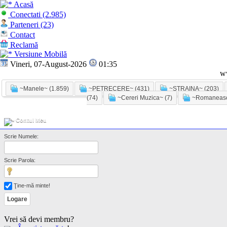
Acasă
Conectati (2.985)
Parteneri (23)
Contact
Reclamă
Versiune Mobilă
Vineri, 07-August-2026
01:35
w
~Manele~ (1.859)
~PETRECERE~ (431)
~STRAINA~ (203)
(74)
~Cereri Muzica~ (7)
~Romaneasc
Contul Meu
Scrie Numele:
Scrie Parola:
Ţine-mă minte!
Vrei să devi membru?