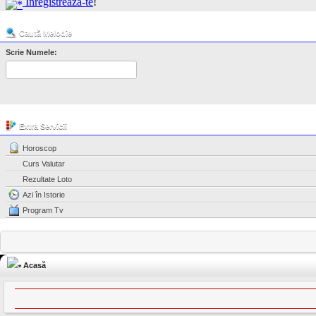
Înregistrează-te
!
Caută Melodie
Scrie Numele:
Extra Servicii
Horoscop
Curs Valutar
Rezultate Loto
Azi în Istorie
Program Tv
Acasă