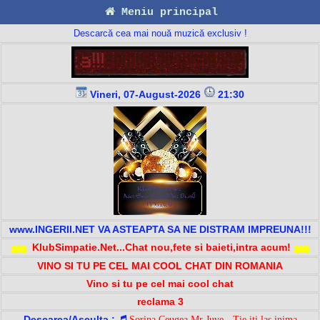
Meniu principal
Descarcă cea mai nouă muzică exclusiv !
Vineri, 07-August-2026
21:30
www.INGERII.NET VA ASTEAPTA SA NE DISTRAM IMPREUNA!!!
KlubSimpatie.Net...Chat nou,fete si baieti,intra acum!
VINO SI TU PE CEL MAI COOL CHAT DIN ROMANIA
Vino si tu pe cel mai cool chat
reclama 3
Descarca/Asculta :
Sorina Ceugea Mr Juve - Tie iti las inima