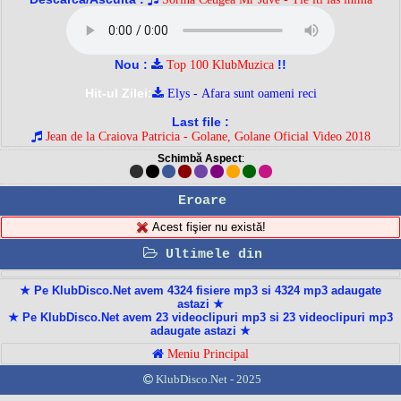
Nou :
!!
Top 100 KlubMuzica
Hit-ul Zilei:
Elys - Afara sunt oameni reci
Last file :
Jean de la Craiova Patricia - Golane, Golane Oficial Video 2018
Schimbă Aspect
:
Eroare
Acest fişier nu există!
Ultimele din
★ Pe KlubDisco.Net avem 4324 fisiere mp3 si 4324 mp3 adaugate
astazi ★
★ Pe KlubDisco.Net avem 23 videoclipuri mp3 si 23 videoclipuri mp3
adaugate astazi ★
Meniu Principal
KlubDisco.Net - 2025