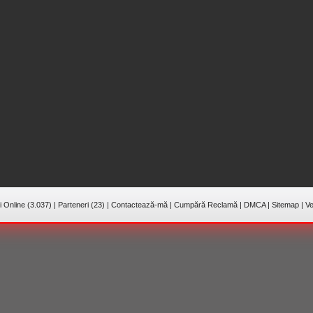
 Online (3.037)
|
Parteneri (23)
|
Contactează-mă
|
Cumpără Reclamă
|
DMCA
|
Sitemap
|
Ve