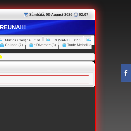
Sâmbâtă, 08-August-2026
02:07
REUNA!!!
~Muzica Crestina~ (16)
~ROMANTE~ (15)
Colinde (7)
~Diverse~ (3)
Toate Melodiile