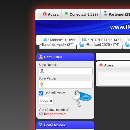
Acasă
Conectati (3.037)
Parteneri (23
www.IN
~Manele~ (1.859)
~PETRECERE~ (431)
~Tonuri de Apel~ (37)
~Remixuri 2025~ (74)
Contul Meu
Scrie Numele:
Acasă
Scrie Parola:
Ţine-mă minte!
Vrei să devi membru?
Înregistrează-te
!
Caută Melodie