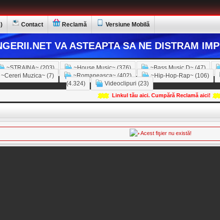
)
Contact
Reclamă
Versiune Mobilă
GERII.NET VA ASTEAPTA SA NE DISTRAM IMP
~STRAINA~ (203)
~House Music~ (376)
~Bass Music D~ (47)
~Cereri Muzica~ (7)
~Romaneasca~ (402)
~Hip-Hop-Rap~ (106)
(4.324)
Videoclipuri (23)
Linkul tău aici. Cumpără Reclamă aici!
Acest fişier nu există!