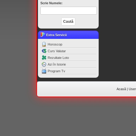
Scrie Numele:
Extra Servicii
Horoscop
Curs Valutar
Rezultate Loto
Azi în Istorie
Program Tv
Acasă
|
Useri