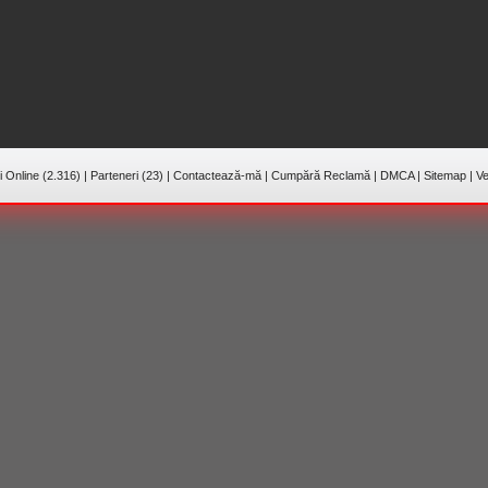
 Online (2.316)
|
Parteneri (23)
|
Contactează-mă
|
Cumpără Reclamă
|
DMCA
|
Sitemap
|
Ve