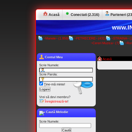
Acasă
Conectati (2.316)
Parteneri (23
www.IN
~Manele~ (1.859)
~PETRECERE~ (431)
~STRAINA~ (2
~Cereri Muzica~ (7)
~Rom
Contul Meu
Acasă
Scrie Numele:
Scrie Parola:
Ţine-mă minte!
Vrei să devi membru?
Înregistrează-te
!
Caută Melodie
Scrie Numele: