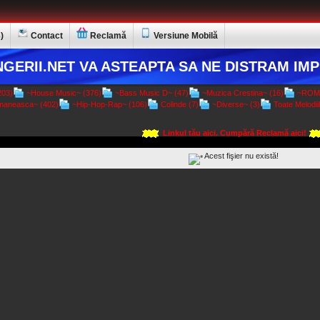
)
Contact
Reclamă
Versiune Mobilă
GERII.NET VA ASTEAPTA SA NE DISTRAM IMP
03)
~House Music~ (376)
~Bass Music D~ (47)
~Muzica Crestina~ (16)
~ROMA
aneasca~ (402)
~Hip-Hop-Rap~ (106)
Colinde (7)
~Diverse~ (3)
Toate Melodiil
Linkul tău aici. Cumpără Reclamă aici!
Acest fişier nu există!