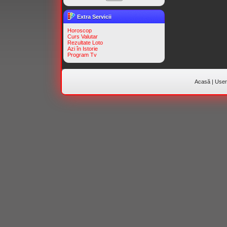
Extra Servicii
Horoscop
Curs Valutar
Rezultate Loto
Azi în Istorie
Program Tv
Acasă
|
Useri