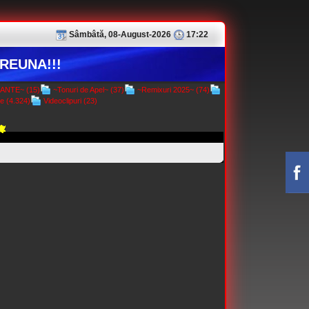
Sâmbâtă, 08-August-2026
17:22
REUNA!!!
NTE~ (15)
~Tonuri de Apel~ (37)
~Remixuri 2025~ (74)
e (4.324)
Videoclipuri (23)