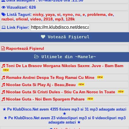
Vizualizari: 626
Listă Taguri:
nicky
,
yaya
,
si
,
nyno
,
nu
,
e
,
problema
,
de
,
razboi
,
oficial
,
video
,
2018
,
mp3
,
128k
Link Fişier:
Votează Fişierul
Raportează Fişierul
Ultimele din ~Manele~
Toni De La Brasov Morgana Nikolas Saxmr. Juve - Bam Bam️
Remake Andrei Despa Te Rog Ramai Cu Mine
Nicolae Guta Si Play Aj - Beau,Beau
Nicolae Guta Si Cristi Dules - Stiu Ca Am Noroc In Toate
Nicolae Guta - Noi Bem Spargem Pahare
★ Pe KlubDisco.Net avem 4355 fisiere mp3 si 31 mp3 adaugate astazi
★
★ Pe KlubDisco.Net avem 23 videoclipuri mp3 si 0 videoclipuri mp3
adaugate astazi ★