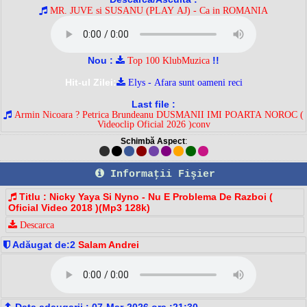
MR. JUVE si SUSANU (PLAY AJ) - Ca in ROMANIA
Nou :
!!
Top 100 KlubMuzica
Hit-ul Zilei:
Elys - Afara sunt oameni reci
Last file :
Armin Nicoara ? Petrica Brundeanu DUSMANII IMI POARTA NOROC (
Videoclip Oficial 2026 )conv
Schimbă Aspect
:
Informaţii Fişier
Titlu : Nicky Yaya Si Nyno - Nu E Problema De Razboi (
Oficial Video 2018 )(Mp3 128k)
Descarca
Adăugat de:2
Salam Andrei
Data adaugarii : 07-Mar-2026 ora :21:30