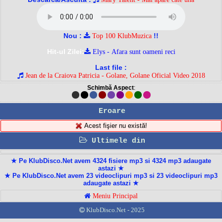
Nou :
!!
Top 100 KlubMuzica
Hit-ul Zilei:
Elys - Afara sunt oameni reci
Last file :
Jean de la Craiova Patricia - Golane, Golane Oficial Video 2018
Schimbă Aspect
:
Eroare
Acest fişier nu există!
Ultimele din
★ Pe KlubDisco.Net avem 4324 fisiere mp3 si 4324 mp3 adaugate
astazi ★
★ Pe KlubDisco.Net avem 23 videoclipuri mp3 si 23 videoclipuri mp3
adaugate astazi ★
Meniu Principal
KlubDisco.Net - 2025