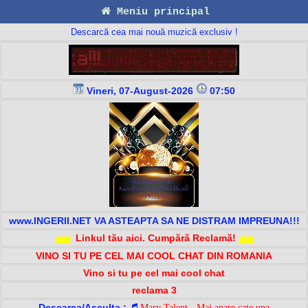
Meniu principal
Descarcă cea mai nouă muzică exclusiv !
Vineri, 07-August-2026
07:50
www.INGERII.NET VA ASTEAPTA SA NE DISTRAM IMPREUNA!!!
Linkul tău aici. Cumpără Reclamă!
VINO SI TU PE CEL MAI COOL CHAT DIN ROMANIA
Vino si tu pe cel mai cool chat
reclama 3
Descarca/Asculta :
Mary Talent - Mai apare cate una