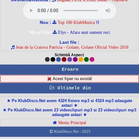
Nou :
!!
Top 100 KlubMuzica
Hit-ul Zilei:
Elys - Afara sunt oameni reci
Last file :
Jean de la Craiova Patricia - Golane, Golane Oficial Video 2018
Schimbă Aspect
:
Eroare
Acest fişier nu există!
Ultimele din
★ Pe KlubDisco.Net avem 4324 fisiere mp3 si 4324 mp3 adaugate
astazi ★
★ Pe KlubDisco.Net avem 23 videoclipuri mp3 si 23 videoclipuri mp3
adaugate astazi ★
Meniu Principal
KlubDisco.Net - 2025