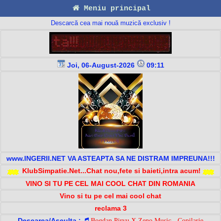
Meniu principal
Descarcă cea mai nouă muzică exclusiv !
Joi, 06-August-2026
09:11
www.INGERII.NET VA ASTEAPTA SA NE DISTRAM IMPREUNA!!!
KlubSimpatie.Net...Chat nou,fete si baieti,intra acum!
VINO SI TU PE CEL MAI COOL CHAT DIN ROMANIA
Vino si tu pe cel mai cool chat
reclama 3
Descarca/Asculta :
Bogdan Pirvu X Zeno Music - Copilarie