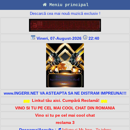
Meniu principal
Descarcă cea mai nouă muzică exclusiv !
Vineri, 07-August-2026
22:40
www.INGERII.NET VA ASTEAPTA SA NE DISTRAM IMPREUNA!!!
Linkul tău aici. Cumpără Reclamă!
VINO SI TU PE CEL MAI COOL CHAT DIN ROMANIA
Vino si tu pe cel mai cool chat
reclama 3
Descarca/Asculta :
Iuliano si Mr Juve - Te iubesc