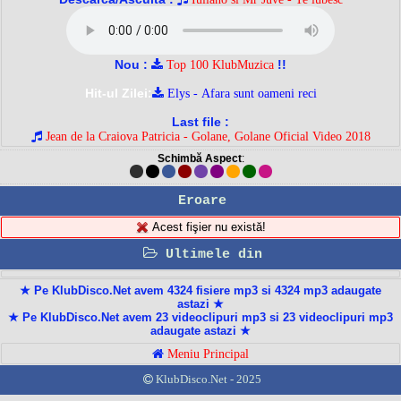
Nou :
!!
Top 100 KlubMuzica
Hit-ul Zilei:
Elys - Afara sunt oameni reci
Last file :
Jean de la Craiova Patricia - Golane, Golane Oficial Video 2018
Schimbă Aspect
:
Eroare
Acest fişier nu există!
Ultimele din
★ Pe KlubDisco.Net avem 4324 fisiere mp3 si 4324 mp3 adaugate
astazi ★
★ Pe KlubDisco.Net avem 23 videoclipuri mp3 si 23 videoclipuri mp3
adaugate astazi ★
Meniu Principal
KlubDisco.Net - 2025