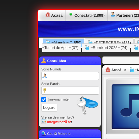
Acasă
Conectati (2.809)
Parteneri (23
www.IN
~Manele~ (1.859)
~PETRECERE~ (431)
~Tonuri de Apel~ (37)
~Remixuri 2025~ (74)
Contul Meu
Scrie Numele:
Acasă
>
~M
Scrie Parola:
Ţine-mă minte!
Vrei să devi membru?
Înregistrează-te
!
Caută Melodie