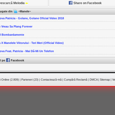
escarcă Melodia
Share on Facebook
ăugate din
~Manele~
ova Patricia - Golane, Golane Oficial Video 2018
u Vreau Sa Plang Forever
-I Bombardamente
 X Manelele Viitorului - Teri Meri (Official Video)
ova Feat. Patricia - Mai Dă-Mi Un Telefon
ul pe
Facebook
 Online (2.809)
|
Parteneri (23)
|
Contactează-mă
|
Cumpără Reclamă
|
DMCA
|
Sitemap
|
Ve