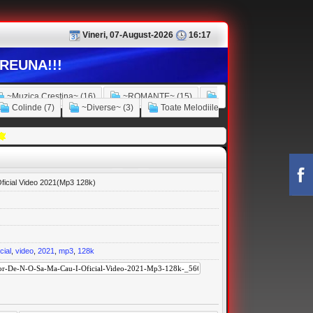
Vineri, 07-August-2026
16:17
REUNA!!!
~Muzica Crestina~ (16)
~ROMANTE~ (15)
Colinde (7)
~Diverse~ (3)
Toate Melodiile
Oficial Video 2021(Mp3 128k)
icial
,
video
,
2021
,
mp3
,
128k