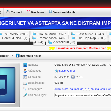
)
Contact
Reclamă
Versiune Mobilă
GERII.NET VA ASTEAPTA SA NE DISTRAM IMP
~STRAINA~ (203)
~House Music~ (376)
~Bass Music D~ (47)
~Cereri Muzica~ (7)
~Romaneasca~ (402)
~Hip-Hop-Rap~ (106)
(4.324)
Videoclipuri (23)
Linkul tău aici. Cumpără Reclamă aici!
anele~
>
Informaţii Fişier
Numele:
Culita Sterp ❌ Sa Mor De N-O Sa Ma Cauți -- 
Adăugat de:
Salam Andrei
La data de:
07-Mar-2026
21:16
Descărcat de:
621 ori
Listă taguri:
culita
,
sterp
,
sa
,
mor
,
de
,
n
,
o
,
sa
,
ma
,
cau
,
i
,
of
Link către fişier: