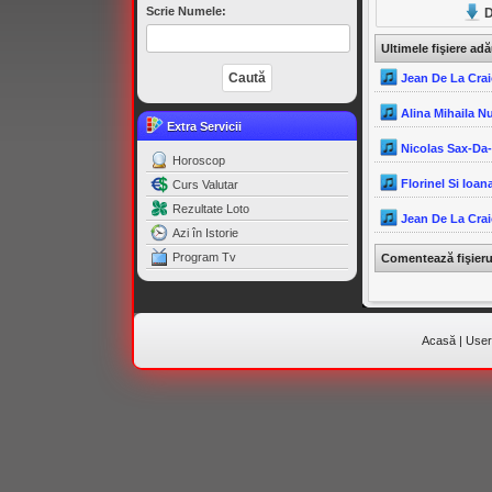
Scrie Numele:
D
Ultimele fişiere ad
Jean De La Crai
Alina Mihaila N
Extra Servicii
Nicolas Sax-Da
Horoscop
Florinel Si Ioana
Curs Valutar
Rezultate Loto
Jean De La Crai
Azi în Istorie
Program Tv
Comentează fişier
Acasă
|
Useri