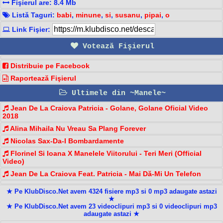
Fişierul are: 8.4 Mb
Listă Taguri:
babi
,
minune
,
si
,
susanu
,
pipai
,
o
Link Fişier:
Votează Fişierul
Distribuie pe Facebook
Raportează Fişierul
Ultimele din ~Manele~
Jean De La Craiova Patricia - Golane, Golane Oficial Video
2018
Alina Mihaila Nu Vreau Sa Plang Forever
Nicolas Sax-Da-I Bombardamente
Florinel Si Ioana X Manelele Viitorului - Teri Meri (Official
Video)
Jean De La Craiova Feat. Patricia - Mai Dă-Mi Un Telefon
★ Pe KlubDisco.Net avem 4324 fisiere mp3 si 0 mp3 adaugate astazi
★
★ Pe KlubDisco.Net avem 23 videoclipuri mp3 si 0 videoclipuri mp3
adaugate astazi ★