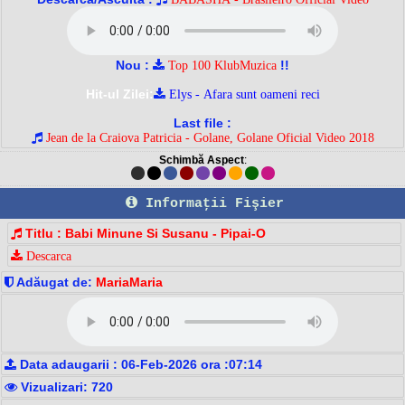
Nou :
!!
Top 100 KlubMuzica
Hit-ul Zilei:
Elys - Afara sunt oameni reci
Last file :
Jean de la Craiova Patricia - Golane, Golane Oficial Video 2018
Schimbă Aspect
:
Informaţii Fişier
Titlu : Babi Minune Si Susanu - Pipai-O
Descarca
Adăugat de:
MariaMaria
Data adaugarii : 06-Feb-2026 ora :07:14
Vizualizari: 720