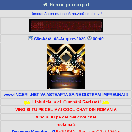
Meniu principal
Descarcă cea mai nouă muzică exclusiv !
Sâmbătă, 08-August-2026
00:09
www.INGERII.NET VA ASTEAPTA SA NE DISTRAM IMPREUNA!!!
Linkul tău aici. Cumpără Reclamă!
VINO SI TU PE CEL MAI COOL CHAT DIN ROMANIA
Vino si tu pe cel mai cool chat
reclama 3
Descarca/Asculta :
BABASHA - Brasileiro Official Video