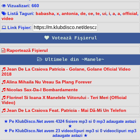
Vizualizari: 660
Listă Taguri:
babasha
,
x
,
antonia
,
de
,
ce
,
te
,
ui
,
i
,
a
,
a
,
official
,
video
Link Fişier:
Votează Fişierul
Raportează Fişierul
Ultimele din ~Manele~
Jean De La Craiova Patricia - Golane, Golane Oficial Video
2018
Alina Mihaila Nu Vreau Sa Plang Forever
Nicolas Sax-Da-I Bombardamente
Florinel Si Ioana X Manelele Viitorului - Teri Meri (Official
Video)
Jean De La Craiova Feat. Patricia - Mai Dă-Mi Un Telefon
★ Pe KlubDisco.Net avem 4324 fisiere mp3 si 0 mp3 adaugate astazi
★
★ Pe KlubDisco.Net avem 23 videoclipuri mp3 si 0 videoclipuri mp3
adaugate astazi ★