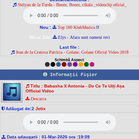
Stelyan de la Turda - Boom, Boom, cikala _videoclip oficial_
Nou :
!!
Top 100 KlubMuzica
Hit-ul Zilei:
Elys - Afara sunt oameni reci
Last file :
Jean de la Craiova Patricia - Golane, Golane Oficial Video 2018
Schimbă Aspect
:
Informaţii Fişier
Titlu : Babasha X Antonia - De Ce Te Uiți Așa
Official Video
Descarca
Adăugat de:2
Jetix
Data adaugarii : 01-Mar-2026 ora :19:09