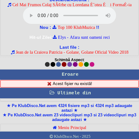
Cel Mai Frumos Colaj SÃ¢rbe cu Loredana È˜otea È™i FormaÈ›ia
Nou :
!!
Top 100 KlubMuzica
Hit-ul Zilei:
Elys - Afara sunt oameni reci
Last file :
Jean de la Craiova Patricia - Golane, Golane Oficial Video 2018
Schimbă Aspect
:
Eroare
Acest fişier nu există!
Ultimele din
★ Pe KlubDisco.Net avem 4324 fisiere mp3 si 4324 mp3 adaugate
astazi ★
★ Pe KlubDisco.Net avem 23 videoclipuri mp3 si 23 videoclipuri mp3
adaugate astazi ★
Meniu Principal
KlubDisco.Net - 2025